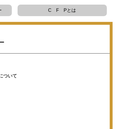
ー
C F Pとは
ー
について