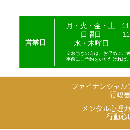
月・火・金・土 11:0
日曜日
11:
営業日
水・木曜日
※お急ぎの方は、お早めにご
事前にご予約をいただければ
ファイナンシャル
行政
メンタル心理
行動心