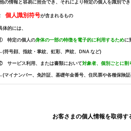
(他の情報と容易に照合でき、それにより特定の個人を識別でき
個人識別符号
2
が含まれるもの
具体的には、
① 特定の個人の
身体の一部の特徴を電子的に利用するため
に
→(符号顔、指紋・掌紋、虹彩、声紋、DNA など)
② サービス利用、または書類において
対象者、個別ごとに割
→(マイナンバー、免許証、基礎年金番号、住民票や各種保険証
お客さまの個人情報を取得す