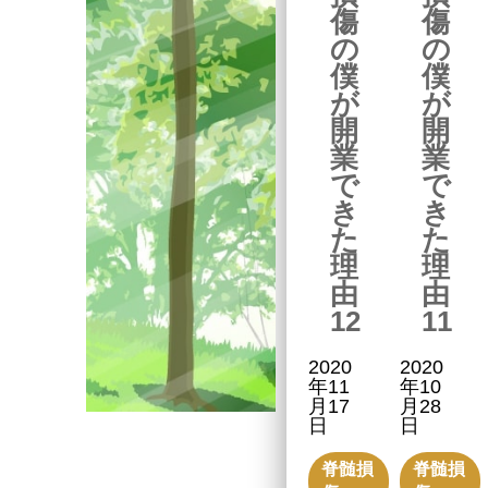
傷
傷
の
の
僕
僕
が
が
開
開
業
業
で
で
き
き
た
た
理
理
由
由
12
11
2020
2020
年11
年10
月17
月28
日
日
脊髄損
脊髄損