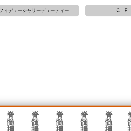
フィデューシャリーデューティー
C F
脊
脊
脊
脊
脊
髄
髄
髄
髄
髄
損
損
損
損
損