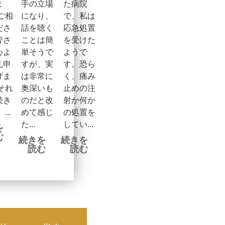
ま
手の立場
た病院
ご相
になり、
で、私は
ださ
話を聴く
応急処置
皆さ
ことは簡
を受けた
心よ
単そうで
ようで
礼申
すが、実
す。恐ら
げま
は非常に
く、痛み
それ
奥深いも
止めの注
続き
のだと改
射か何か
...
めて感じ
の処置を
た...
してい...
を
む
続きを
続きを
読む
読む