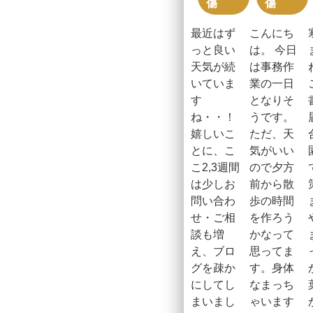
傷
傷
最近はず
こんにち
っと良い
は。 今日
天気が続
は事務作
いていま
業の一日
す
となりそ
ね・・！
うです。
嬉しいこ
ただ、天
とに、こ
気がいい
こ2,3週間
ので夕方
は少しお
前から散
問い合わ
歩の時間
せ・ご相
を作ろう
談も増
かなって
え、ブロ
思ってま
グを疎か
す。身体
にしてし
なまっち
まいまし
ゃいます