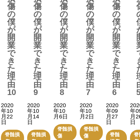
傷
傷
傷
傷
傷
の
の
の
の
の
僕
僕
僕
僕
僕
が
が
が
が
が
開
開
開
開
開
業
業
業
業
業
で
で
で
で
で
き
き
き
き
き
た
た
た
た
た
理
理
理
理
理
由
由
由
由
由
10
9
8
7
6
2020
2020
2020
2020
2020
202
年10
年10
年10
年10
年09
年0
月22
月14
月6日
月2日
月27
月2
日
日
日
日
脊髄損
脊髄損
脊髄損
脊髄損
脊髄
脊
傷
傷