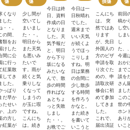
傷
傷
損傷
傷
今日は終
今日は一
寒くなり
少し間が
こんにち
前回
日、資料
日秋晴れ
ました
空いてし
は。 突
稿か
作成の日
でした。
ね・・。
まいまし
然ではあ
し空
となりま
週末まで
この間、
た・・。
ります
しま
した。天
いい天気
書類をお
明日から
が、先日
し
気予報だ
が続くよ
届けした
また天気
外国人の
た、
と、明日
うでほっ
合間に公
も悪いみ
方のビザ
今週
から下り
こりしま
園に行っ
たいで
申請を取
おか
坂になる
すね。明
て紅葉散
す。雨が
り次ぐた
まで
みたいな
日は業務
策してき
続くと気
めの、申
談を
んで、散
の合間に
ました。
乗りしな
請取次研
さん
歩の時間
少し散歩
やっぱり
くなって
修会に初
まし
作ればな
する時間
まだ早か
しまうの
めて参加
この
ぁとちょ
を作ろう
ったせい
が玉に瑕
してきま
世の
っと失敗
かなと。
か、上の
ですね。
した。
ホン
しまし
また続き
葉の方し
こんにち
これで、
あり
た・・。
を書いて
か紅葉が
は。続き
届出済証
いこ
お晩でご
いこうと