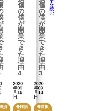
傷
傷
傷
を
読
の
の
の
む
僕
僕
僕
が
が
が
開
開
開
業
業
業
で
で
で
き
き
き
た
た
た
理
理
理
由
由
由
5
4
3
0
2020
2020
9
年09
年09
6
月16
月13
日
日
髄損
脊髄損
脊髄損