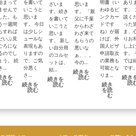
始まって
を書いて
明書（い
あり
ざいま
思いま
ませんで
いこうと
わゆるピ
す。 
す。続き
す。 「親
した。も
思いま
ンクカー
談く
を書いて
父に千葉
う一週間
す。 今日
ドです
った
いこうと
からわざ
もすれば
は少しシ
ね）が届
ま、
思いま
わざ来て
だいぶ見
ュールな
けば、外
りお
す。 新し
もらうの
ごろにな
表現もあ
国人ビザ
し上
い自分用
悪いな
るのでし
りますの
申請取次
す。 
のコルセ
ぁ、、。
ょう。 続
で、ご気
の業務も
では
ットは、
今の...
...
分悪く
可能とな
です。 
結...
続きを
さ...
りま...
続きを
読む
続き
続きを
読む
読
続きを
読む
続き
読む
を読
む