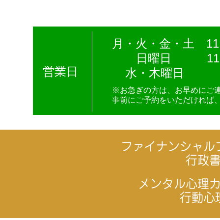
月・火・金・土 11:0
日曜日
11:
営業日
水・木曜日
※お急ぎの方は、お早めにご
事前にご予約をいただければ
ファイナンシャル
行政
メンタル心理
行動心