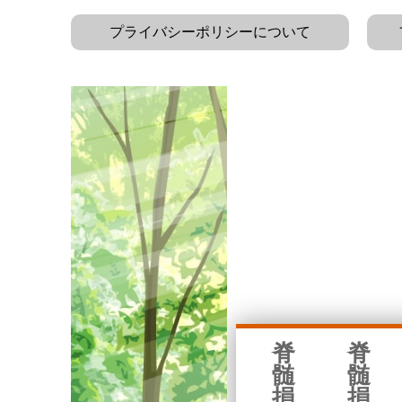
プライバシーポリシーについて
脊
脊
髄
髄
損
損