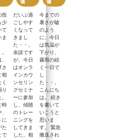
傷
傷
の投
だいぶ過
今までの
ら少
ごしやす
暑さが嘘
いて
くなって
のよう
いま
きまし
に、今日
た・・。
は気温が
、。
余談です
下がり、
は、
が、今日
霧雨の続
げさ
はオンラ
く一日で
ご相
インカウ
し
たく
ンセリン
た・・。
賜り
グセミナ
こんにち
た。
ーに参加
は。 続き
ご時
し、傾聴
を書いて
中、
のトレー
いこうと
トに
ニングを
思いま
がた
してきま
す。 緊急
とで
した。相
搬送され