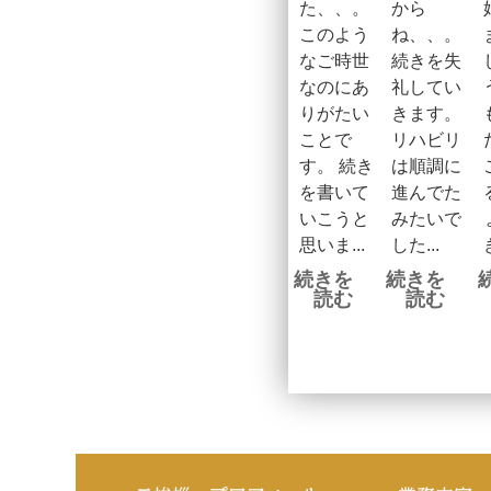
た、、。
から
このよう
ね、、。
なご時世
続きを失
なのにあ
礼してい
りがたい
きます。
ことで
リハビリ
す。 続き
は順調に
を書いて
進んでた
いこうと
みたいで
思いま...
した...
き
続きを
続きを
読む
読む