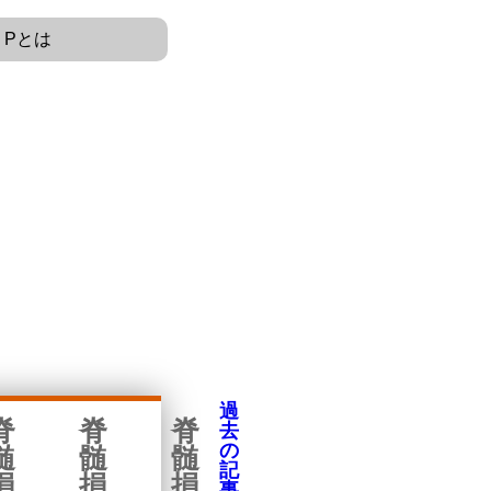
 Pとは
過
脊
脊
脊
去
の
髄
髄
髄
記
損
損
損
事